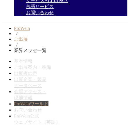
サービスALLIANCE
言語サービス
お問い合わせ
ProWein
/
ご出展
/
業界メッセ一覧
基本情報
ご出展案内・準備
出展者の声
出展企業・製品
データベース
会場アクセス・
現地情報
ProWeinワールド
お問い合わせ
ProWein公式
ウェブサイト（英語）