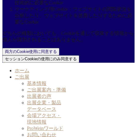
技術的に必要なCookie
マーケティング用Cookie：ウェブサイトの閲覧状況を
分析したり、ウェブサイトを改善したりするために必
要なCookie
どちらの種類においても、Cookieを通じて収集する情報から
個人が識別されることはありません。
両方のCookie使用に同意する
セッションCookieの使用にのみ同意する
ホーム
ご出展
基本情報
ご出展案内・準備
出展者の声
出展企業・製品
データベース
会場アクセス・
現地情報
ProWeinワールド
お問い合わせ